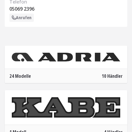
Telefon
05069 2396
Anrufen
Adria
Mehr Informationen
24 Modelle
10 Händler
Kabe
Mehr Informationen
1 Modell
4 Händler