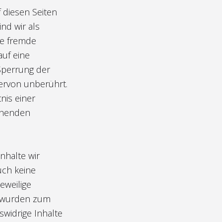
f diesen Seiten
nd wir als
te fremde
uf eine
 Sperrung der
rvon unberührt.
nis einer
chenden
nhalte wir
uch keine
eweilige
en wurden zum
swidrige Inhalte