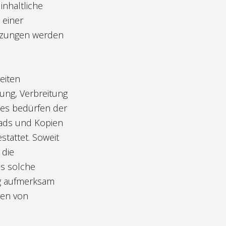
inhaltliche
 einer
etzungen werden
eiten
tung, Verbreitung
es bedürfen der
oads und Kopien
stattet. Soweit
 die
ls solche
ng aufmerksam
den von