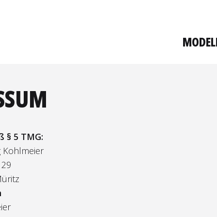
MODEL
SSUM
 § 5 TMG:
g Kohlmeier
 29
üritz
h
ier