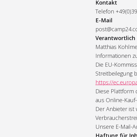
Kontakt
Telefon +49(0)3
E-Mail
post@camp24.
Verantwortlich f
Matthias Kohlme
Informationen zu
Die EU-Kommissio
Streitbeilegung b
https://ec.euro
Diese Plattform d
aus Online-Kauf-
Der Anbieter ist
Verbraucherstre
Unsere E-Mail-A
Haftung für In