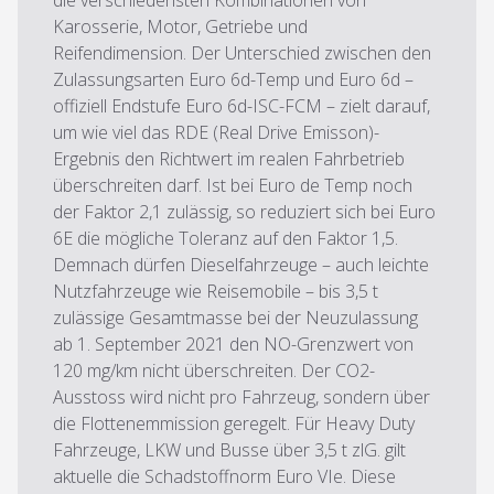
die verschiedensten Kombinationen von
Karosserie, Motor, Getriebe und
Reifendimension. Der Unterschied zwischen den
Zulassungsarten Euro 6d-Temp und Euro 6d –
offiziell Endstufe Euro 6d-ISC-FCM – zielt darauf,
um wie viel das RDE (Real Drive Emisson)-
Ergebnis den Richtwert im realen Fahrbetrieb
überschreiten darf. Ist bei Euro de Temp noch
der Faktor 2,1 zulässig, so reduziert sich bei Euro
6E die mögliche Toleranz auf den Faktor 1,5.
Demnach dürfen Dieselfahrzeuge – auch leichte
Nutzfahrzeuge wie Reisemobile – bis 3,5 t
zulässige Gesamtmasse bei der Neuzulassung
ab 1. September 2021 den NO-Grenzwert von
120 mg/km nicht überschreiten. Der CO2-
Ausstoss wird nicht pro Fahrzeug, sondern über
die Flottenemmission geregelt. Für Heavy Duty
Fahrzeuge, LKW und Busse über 3,5 t zlG. gilt
aktuelle die Schadstoffnorm Euro VIe. Diese