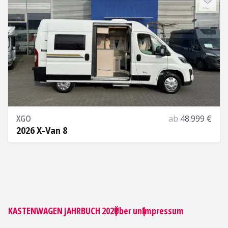
XGO
ab
48.999 €
2026 X-Van 8
Mehr Informationen
KASTENWAGEN JAHRBUCH 2027
|
Über uns
|
Impressum