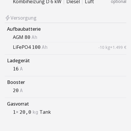
Kombiheizung D 6 kW
|
Diesel
|
Luft
optional
Versorgung
Aufbaubatterie
AGM
80
Ah
LiFePO4
-10 kg
+1.499 €
100
Ah
Ladegerät
16
A
Booster
20
A
Gasvorrat
×
Tank
1
20,0
kg