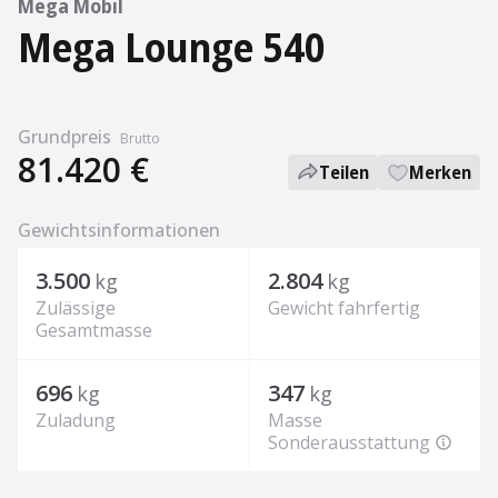
Mega Mobil
Mega Lounge 540
Grundpreis
Brutto
81.420 €
Teilen
Merken
Gewichtsinformationen
3.500
2.804
kg
kg
Zulässige
Gewicht fahrfertig
Gesamtmasse
696
347
kg
kg
Zuladung
Masse
Sonderausstattung