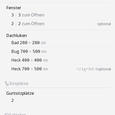
Fenster
|
zum Öffnen
3
3
|
zum Öffnen
optional
2
2
Dachluken
Bad
280
×
280
mm
Bug
700
×
500
mm
Heck
400
×
400
mm
Heck
+2 kg
+305 €
optional
700
×
500
mm
Sitzplätze
Gurtsitzplätze
2