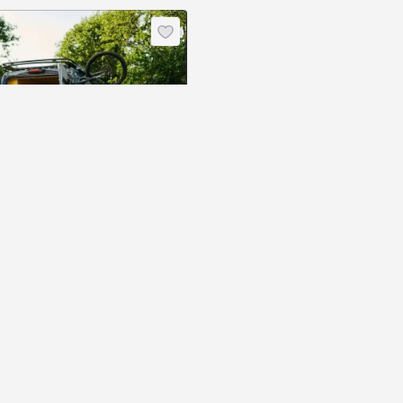
ja
ab
65.065 €
wei
ormationen