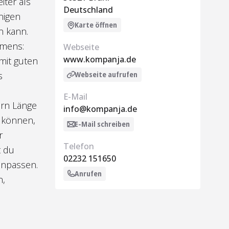
iter als
Deutschland
nigen
Karte öffnen
n kann.
hmens:
Webseite
www.kompanja.de
mit guten
Webseite aufrufen
s
E-Mail
ern Länge
info@kompanja.de
 können,
E-Mail schreiben
r
Telefon
t du
02232 151650
anpassen.
Anrufen
n,