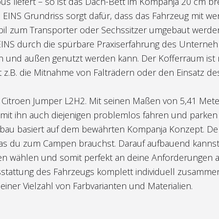
liefert – so ist das Dach-Bett im Kompanja 20 cm bre
 EINS Grundriss sorgt dafür, dass das Fahrzeug mit we
l zum Transporter oder Sechssitzer umgebaut werde
INS durch die spürbare Praxiserfahrung des Unterne
nen und außen genutzt werden kann. Der Kofferraum ist 
t z.B. die Mitnahme von Falträdern oder den Einsatz de
 Citroen Jumper L2H2. Mit seinen Maßen von 5,41 Met
mit ihn auch diejenigen problemlos fahren und parken
sbau basiert auf dem bewährten Kompanja Konzept. De
, was du zum Campen brauchst. Darauf aufbauend kanns
nen wählen und somit perfekt an deine Anforderungen 
sstattung des Fahrzeugs komplett individuell zusamme
iner Vielzahl von Farbvarianten und Materialien.