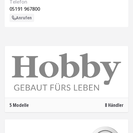
Telefon
05191 967800
Anrufen
Hobby
Mehr Informationen
5 Modelle
8 Händler
Knaus
Mehr Informationen