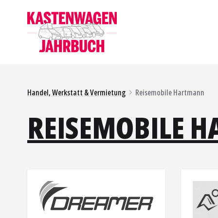
Handel, Werkstatt & Vermietung
Reisemobile Hartmann
REISEMOBILE 
Dreamer
Mehr Informationen
Panama
Mehr Inf