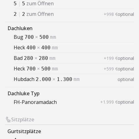
|
zum Öffnen
5
5
|
zum Öffnen
+998 €
optional
2
2
Dachluken
Bug
700
×
500
mm
Heck
400
×
400
mm
Bad
+199 €
optional
280
×
280
mm
Heck
+599 €
optional
700
×
500
mm
Hubdach
optional
2.000
×
1.300
mm
Dachluke Typ
FH-Panoramadach
+1.999 €
optional
Sitzplätze
Gurtsitzplätze