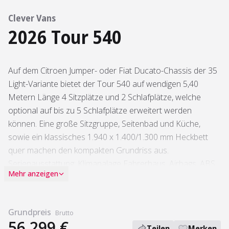
Clever Vans
2026 Tour 540
Auf dem Citroen Jumper- oder Fiat Ducato-Chassis der 35
Light-Variante bietet der Tour 540 auf wendigen 5,40
Metern Länge 4 Sitzplätze und 2 Schlafplätze, welche
optional auf bis zu 5 Schlafplätze erweitert werden
können. Eine große Sitzgruppe, Seitenbad und Küche,
sowie ein klassisches 1.940 x 1.400/1.300 mm Heckbett
quer machen den kompakten Grundriss aus.
Serienausstattung: Klimanalage Fahrerhaus, Airbags, ABS,
Mehr anzeigen
ESP, ASR, Traction+, Zentralverriegelung im Fahrerhaus,
Tempomat, Radiovorbereitung, Fahrerhaus-Verdunkelung,
% Seitz S4 Rahmenfenster, Lamellen-Duschtür,
Grundpreis
Brutto
Badfenster, Insektenschutz an der Schiebetür, elektrische
56.299 €
Teilen
Merken