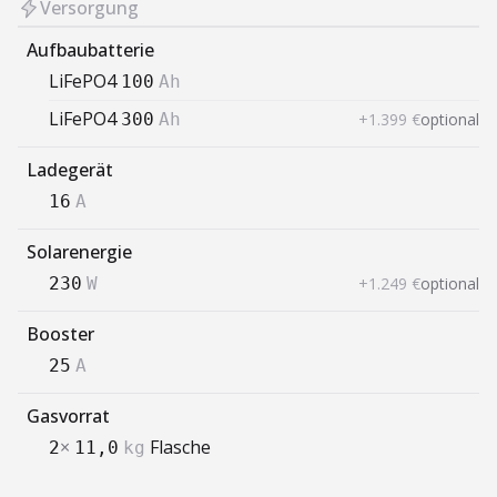
Versorgung
Aufbaubatterie
LiFePO4
100
Ah
LiFePO4
+1.399 €
optional
300
Ah
Ladegerät
16
A
Solarenergie
+1.249 €
optional
230
W
Booster
25
A
Gasvorrat
×
Flasche
2
11,0
kg