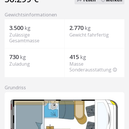
Stufe, 100 AH Lithiumbatterie, 16 Zoll Alufelgen, 90 l
Dieseltank u.v.m.
Gewichtsinformationen
Sonstiges: Geschlossenporige Isomaterialien, Möbel aus
15 mm Sperrholz garantieren das hohe Qualitätsniveau.
3.500
2.770
kg
kg
Ohne Aufpreis auch auf Fiat Ducato erhältlich.
Zulässige
Gewicht fahrfertig
Gesamtmasse
730
415
kg
kg
Zuladung
Masse
Sonderausstattung
Grundriss