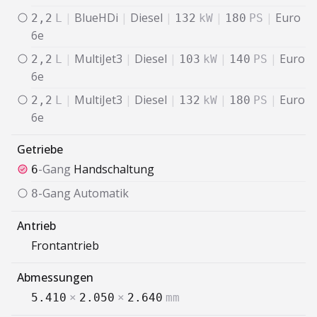
|
BlueHDi
|
Diesel
|
|
|
Euro
2,2
L
132
kW
180
PS
6e
|
MultiJet3
|
Diesel
|
|
|
Euro
2,2
L
103
kW
140
PS
6e
|
MultiJet3
|
Diesel
|
|
|
Euro
2,2
L
132
kW
180
PS
6e
Getriebe
-Gang
Handschaltung
6
-Gang
Automatik
8
Antrieb
Frontantrieb
Abmessungen
5.410
×
2.050
×
2.640
mm