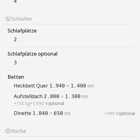
4
Schlafen
Schlafplätze
2
Schlafplätze optional
3
Betten
Heckbett Quer
1.940
×
1.400
mm
Aufstelldach
2.000
×
1.300
mm
+150 kg
+5.990 €
optional
Dinette
+499 €
optional
1.840
×
650
mm
Küche