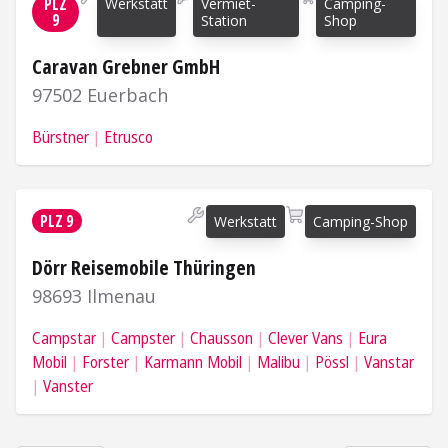
PLZ
Werkstatt
Vermiet-
Camping-
9
Station
Shop
Caravan Grebner GmbH
97502 Euerbach
Bürstner
Etrusco
Mehr Informationen
PLZ 9
Werkstatt
Camping-Shop
Dörr Reisemobile Thüringen
98693 Ilmenau
Campstar
Campster
Chausson
Clever Vans
Eura
Mobil
Forster
Karmann Mobil
Malibu
Pössl
Vanstar
Vanster
Mehr Informationen