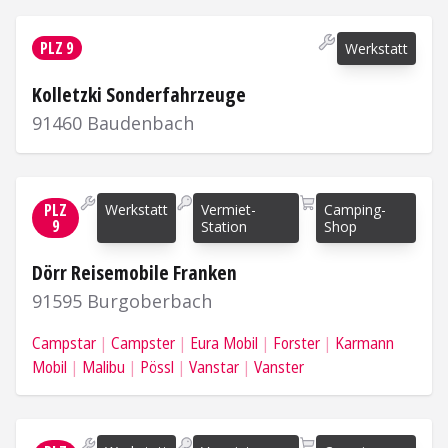
Mehr Informationen
PLZ 9
Werkstatt
Kolletzki Sonderfahrzeuge
91460 Baudenbach
Mehr Informationen
PLZ
Werkstatt
Vermiet-
Camping-
9
Station
Shop
Dörr Reisemobile Franken
91595 Burgoberbach
Campstar
Campster
Eura Mobil
Forster
Karmann
Mobil
Malibu
Pössl
Vanstar
Vanster
Mehr Informationen