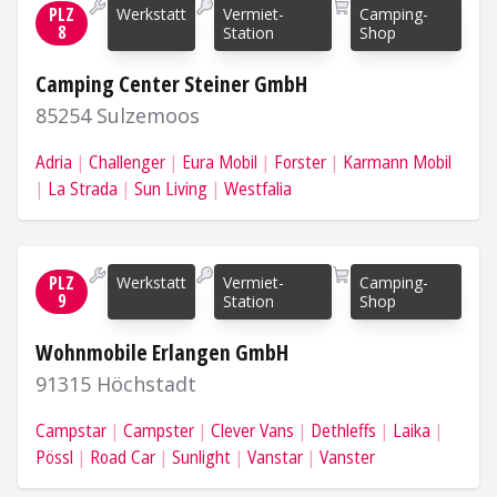
PLZ
Werkstatt
Vermiet-
Camping-
8
Station
Shop
Camping Center Steiner GmbH
85254 Sulzemoos
Adria
Challenger
Eura Mobil
Forster
Karmann Mobil
La Strada
Sun Living
Westfalia
Mehr Informationen
PLZ
Werkstatt
Vermiet-
Camping-
9
Station
Shop
Wohnmobile Erlangen GmbH
91315 Höchstadt
Campstar
Campster
Clever Vans
Dethleffs
Laika
Pössl
Road Car
Sunlight
Vanstar
Vanster