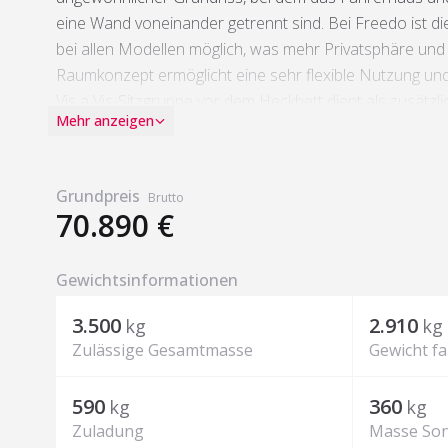
eine Wand voneinander getrennt sind. Bei Freedo ist d
bei allen Modellen möglich, was mehr Privatsphäre und 
Raumkonzept ermöglicht eine sehr flexible Nutzung und 
Vis a Vis-Sitzgruppe vor dem Heckbett dient als zusätzl
Mehr anzeigen
nebst Bad bietet die Frontseite zusätzlich Platz. Mit 3 S
angemessenem Stauraum, ist der Freedo 541 der ideale 
kleine Familie.
Grundpreis
Brutto
70.890 €
Gewichtsinformationen
3.500
2.910
kg
kg
Zulässige Gesamtmasse
Gewicht fa
590
360
kg
kg
Zuladung
Masse Son