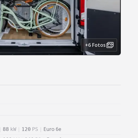
+6 Fotos
|
|
|
Euro 6e
88
kW
120
PS