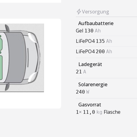
Versorgung
Aufbaubatterie
Gel
130
Ah
LiFePO4
135
Ah
LiFePO4
200
Ah
Ladegerät
21
A
Solarenergie
240
W
Gasvorrat
×
Flasche
1
11,0
kg