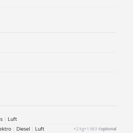
s
|
Luft
ektro
|
Diesel
|
Luft
+2 kg
+1.963 €
optional