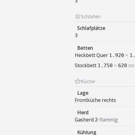
3
Schlafen
Schlafplätze
3
Betten
Heckbett Quer
1.920
×
1
Stockbett
1.750
×
620
mm
Küche
Lage
Frontküche rechts
Herd
Gasherd
-flammig
2
Kühlung