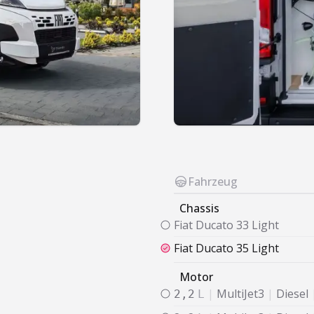
Fahrzeug
Chassis
Fiat
Ducato 33 Light
Fiat
Ducato 35 Light
Motor
|
MultiJet3
|
Diesel
2,2
L