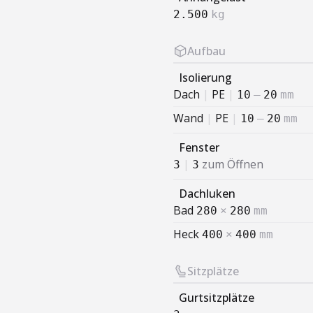
2.500
kg
Aufbau
Isolierung
Dach
|
PE
|
10
–
20
mm
Wand
|
PE
|
10
–
20
mm
Fenster
|
zum Öffnen
3
3
Dachluken
Bad
280
×
280
mm
Heck
400
×
400
mm
Sitzplätze
Gurtsitzplätze