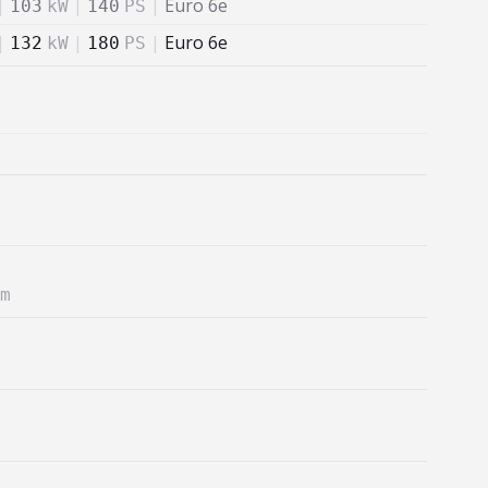
|
|
|
Euro 6e
103
kW
140
PS
|
|
|
Euro 6e
132
kW
180
PS
m