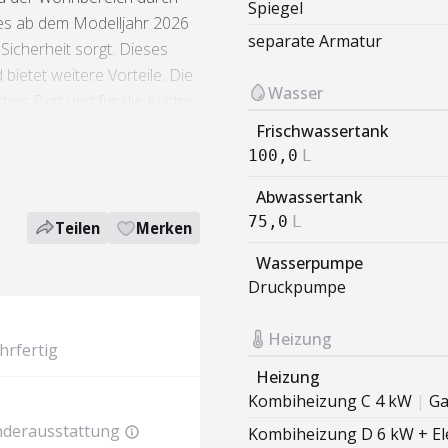
Spiegel
ies ab dem Modelljahr 2026
separate Armatur
Sicherheit sorgt. Dieses
bietet weitere Vorteile. Die
Wasser
iches Bett und für die Küche
itz- & 3 Schlafplätzen sowie
Frischwassertank
Reisebegleiter für die
100,0
L
Abwassertank
75,0
L
Teilen
Merken
Wasserpumpe
Druckpumpe
Heizung
hrfertig
Heizung
Kombiheizung C 4 kW
|
Ga
derausstattung
Kombiheizung D 6 kW + El