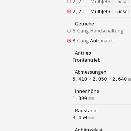
|
MultiJet3
|
Diesel
2,2
L
|
MultiJet3
|
Diesel
2,2
L
Getriebe
-Gang
Handschaltung
6
-Gang
Automatik
8
Antrieb
Frontantrieb
Abmessungen
5.410
×
2.050
×
2.640
m
Innenhöhe
1.890
mm
Radstand
3.450
mm
Anhängelast