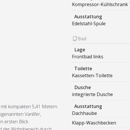
Kompressor-Kühlschrank
Ausstattung
Edelstahl-Spüle
Bad
Lage
Frontbad links
Toilette
Kassetten-Toilette
Dusche
integrierte Dusche
Ausstattung
 mit kompakten 5,41 Metern
Dachhaube
ogenannten Vanlifer,
n ersten Blick
Klapp-Waschbecken
nd der Wohnbereich durch