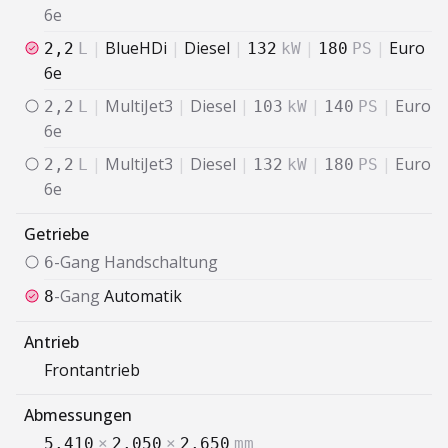
6e
|
BlueHDi
|
Diesel
|
|
|
Euro
2,2
L
132
kW
180
PS
6e
|
MultiJet3
|
Diesel
|
|
|
Euro
2,2
L
103
kW
140
PS
6e
|
MultiJet3
|
Diesel
|
|
|
Euro
2,2
L
132
kW
180
PS
6e
Getriebe
-Gang
Handschaltung
6
-Gang
Automatik
8
Antrieb
Frontantrieb
Abmessungen
5.410
×
2.050
×
2.650
mm