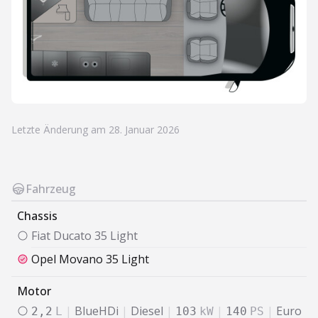
Letzte Änderung am 28. Januar 2026
Fahrzeug
Chassis
Fiat
Ducato 35 Light
Opel
Movano 35 Light
Motor
|
BlueHDi
|
Diesel
|
|
|
Euro
2,2
L
103
kW
140
PS