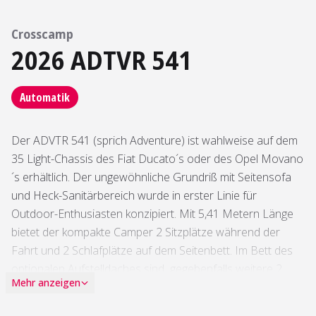
Crosscamp
2026 ADTVR 541
Automatik
Der ADVTR 541 (sprich Adventure) ist wahlweise auf dem
35 Light-Chassis des Fiat Ducato´s oder des Opel Movano
´s erhältlich. Der ungewöhnliche Grundriß mit Seitensofa
und Heck-Sanitärbereich wurde in erster Linie für
Outdoor-Enthusiasten konzipiert. Mit 5,41 Metern Länge
bietet der kompakte Camper 2 Sitzplätze während der
Fahrt und 2 Schlafplätze auf dem Seitenbett. Im Bett des
optionalen Aufstelldaches sind gegebenfalls weitere 2
Mehr anzeigen
Schlafplätze zu finden. Bereits in der Serienausstattung
bietet der ADVTR 541 unter anderem: Fahrer- & Beifahrer-