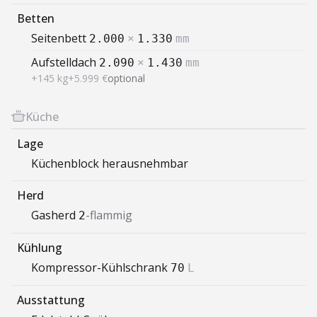
Betten
Seitenbett
2.000
×
1.330
mm
Aufstelldach
2.090
×
1.430
mm
+145 kg
+5.999 €
optional
Küche
Lage
Küchenblock herausnehmbar
Herd
Gasherd
-flammig
2
Kühlung
Kompressor-Kühlschrank
70
L
Ausstattung